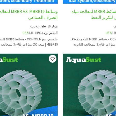
AS-MBBR19 وسائط MBBR لمعالجة مياه
وسائط  AS-MBBR19
لتكرير النفط
الصرف الصناعي
c
موك:
10
cubic meter
13
US $
السعر لوحدة:
136-146
US $
تخصيص مع ODM/OEM - وسائط MBBR المدمجة AS-
MBBR19 | سعة 650 مترًا مربعًا/م3 للمعالجة الثانوية