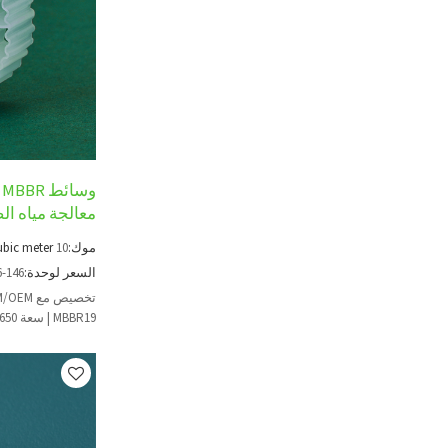
معالجة مياه 
موك:
10
ubic meter
السعر لوحدة:
6-146
MBBR19 | سعة 650 مترًا مربعًا/م3 للمعالجة الثانوية