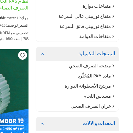
منفاخات دوارة
الصرف الصنا
منفاخ توربيني عالي السرعة
موك:
10
ubic meter
السعر لوحدة:
0-160
منفاخ توربيني فائق السرعة
منفاخات الدوامة
78S |
الصناعي
المنتجات التكميلية
مضخة الصرف الصحي
مادة PAM المُخَثِّرة
مرشح الأسطوانة الدوارة
مسدس اللحام
خزان الصرف الصحي
المعدات والآلات