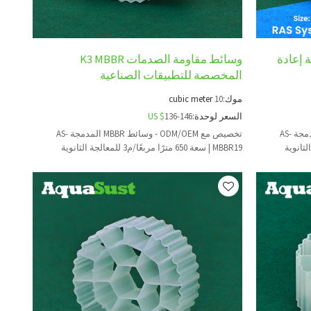
AS-M لأنظمة إعادة
وسائط مقاومة الصدمات K3 MBBR
المخصصة للتطبيقات الصناعية
موك:
10
cubic meter
السعر لوحدة:
136-146
US $
تخصيص مع ODM/OEM - وسائط MBBR المدمجة AS-
تخصيص مع ODM/OEM - وسائط MBBR المدمجة AS-
MBBR19 | سعة 650 مترًا مربعًا/م3 للمعالجة الثانوية