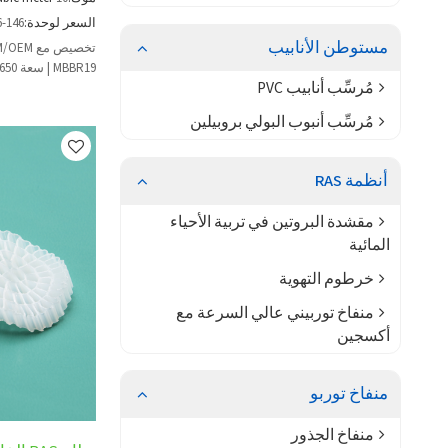
السعر لوحدة:
6-146
مستوطن الأنابيب
MBBR19 | سعة 650 مترًا مربعًا/م3 للمعالجة الثانوية
مُرسِّب أنابيب PVC
مُرسِّب أنبوب البولي بروبيلين
أنظمة RAS
مقشدة البروتين في تربية الأحياء
المائية
خرطوم التهوية
منفاخ توربيني عالي السرعة مع
أكسجين
منفاخ توربو
منفاخ الجذور