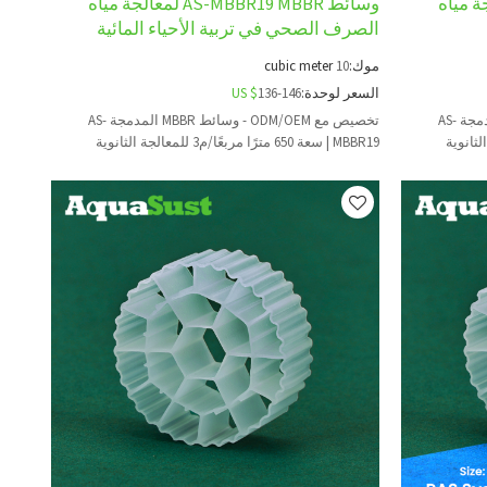
MBBR لمعالجة مياه
وسائط AS-MBBR19 MBBR لمعالجة مياه
الصرف الصحي في تربية الأحياء المائية
موك:
10
cubic meter
السعر لوحدة:
136-146
US $
تخصيص مع ODM/OEM - وسائط MBBR المدمجة AS-
تخصيص مع ODM/OEM - وسائط MBBR المدمجة AS-
MBBR19 | سعة 650 مترًا مربعًا/م3 للمعالجة الثانوية