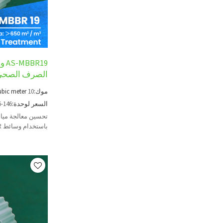
الصرف الصحي 
موك:
10
ubic meter
السعر لوحدة:
6-146
تحسين معالجة ميا
الميكروبي وفعالية ا