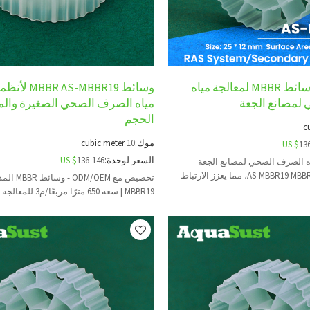
AS-MBBR19 وسائط MBBR لمعالجة مياه
وسائط S-MBBR19
لمصانع الجعة
مياه الصرف الصحي الصغيرة وال
الحجم
c
موك:
10
cubic meter
US $
13
السعر لوحدة:
136-146
US $
ه الصرف الصحي لمصانع الجعة
باستخدام وسائط AS-MBBR19 MBBR، مما يعزز الارتباط
لعلاج الشاملة.
MBBR19 | سعة 650 مترًا مربعًا/م3 للمعالجة الثانوية