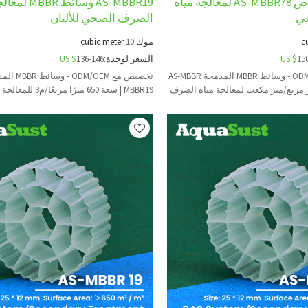
نظام RAS الخاص AS-MBBR78 لمعالجة مياه
AS-MBBR19 وسائط 
عي
الصرف الصحي للألبان
c
موك:
10
cubic meter
15
US $
السعر لوحدة:
136-146
US $
تخصيص مع ODM/OEM - وسائط MBBR المدمجة AS-MBBR
 سعة 1600 متر مربع/متر مكعب لمعالجة مياه الصرف
MBBR19 | سعة 650 مترًا مربعًا/م3 للمعالجة الثانوية