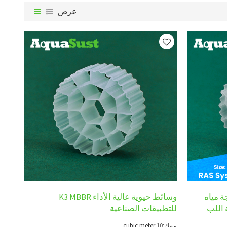
عرض
MBBR لمعالجة مياه
وسائط حيوية عالية الأداء K3 MBBR
 اللب
للتطبيقات الصناعية
موك:
10
cubic meter