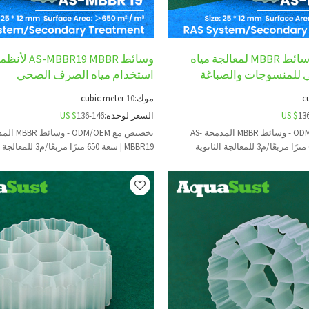
AS-MBBR19 وسائط MBBR لمعالجة مياه
وسائط BBR19 MBBR
للمنسوجات والصباغة
استخدام مياه الصرف الصحي
c
موك:
10
cubic meter
13
US $
السعر لوحدة:
136-146
US $
تخصيص مع ODM/OEM - وسائط MBBR المدمجة AS-
MBBR19 | سعة 650 مترًا مربعًا/م3 للمعالجة الثانوية