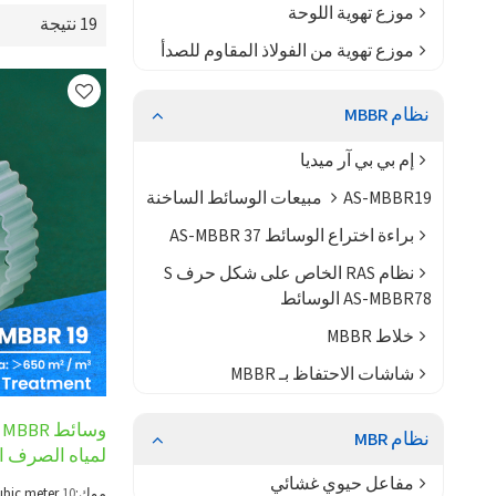
موزع تهوية اللوحة
19 نتيجة
موزع تهوية من الفولاذ المقاوم للصدأ
نظام MBBR
إم بي بي آر ميديا
AS-MBBR19 مبيعات الوسائط الساخنة
براءة اختراع الوسائط AS-MBBR 37
نظام RAS الخاص على شكل حرف S
AS-MBBR78 الوسائط
خلاط MBBR
شاشات الاحتفاظ بـ MBBR
نظام MBR
لمياه الصرف ا
مفاعل حيوي غشائي
موك:
10
ubic meter