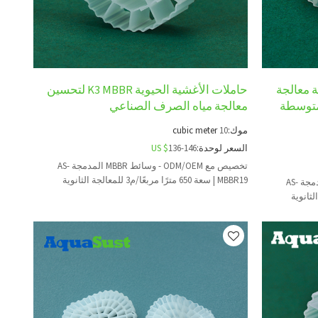
MBBR A لأنظمة معالجة
حاملات الأغشية الحيوية K3 MBBR لتحسين
متوسطة
معالجة مياه الصرف الصناعي
موك:
10
cubic meter
السعر لوحدة:
136-146
US $
تخصيص مع ODM/OEM - وسائط MBBR المدمجة AS-
MBBR19 | سعة 650 مترًا مربعًا/م3 للمعالجة الثانوية
تخصيص مع ODM/OEM - وسائط MBBR المدمجة AS-