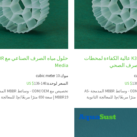
وسائط K3 MBBR عالية الكفاءة لمحطات
حلول مي
الصرف الصحي
Media
c
موك:
10
cubic meter
13
US $
السعر لوحدة:
136-146
US $
تخصيص مع ODM/OEM - وسائط MBBR المدمجة AS-
MBBR19 | سعة 650 مترًا مربعًا/م3 للمعالجة الثانوية