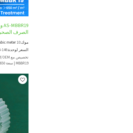
الصرف الصحي 
موك:
10
ubic meter
السعر لوحدة:
6-146
MBBR19 | سعة 650 مترًا مربعًا/م3 للمعالجة الثانوية