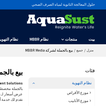
حلول المعالجة الثانوية لمياه الصرف الصحي
بيت
منتجات
نظام MBBR
نظام التهوية
/
/
بيع بالجملة لشركة MBBR Media
منزل
جميع
فئات
بيع بالجملة ل
نظام التهوية
nt Solutions
بالجملة مخصصً
موزع الأقراص
عرض أسعار لـ
ب
نقدم لك خدمة 
موزع الأنابيب