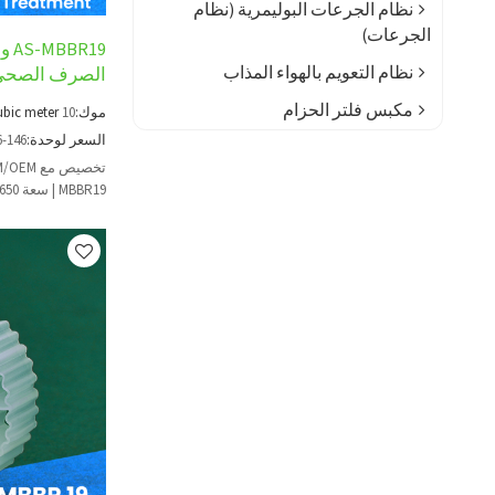
نظام الجرعات البوليمرية (نظام
الجرعات)
نظام التعويم بالهواء المذاب
الصرف الصحي 
مكبس فلتر الحزام
موك:
10
ubic meter
السعر لوحدة:
6-146
MBBR19 | سعة 650 مترًا مربعًا/م3 للمعالجة الثانوية