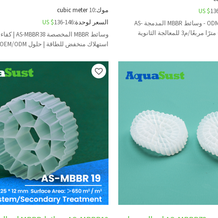
موك:
10
cubic meter
US $
13
السعر لوحدة:
136-146
US $
تخصيص مع ODM/OEM - وسائط MBBR المدمجة AS-
وسائط MBBR المخصصة 8
الصرف الصحي من اللب والورق