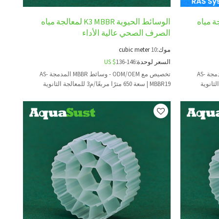
MBBR لمعالجة مياه
الوسائط الحيوية K3 MBBR لمعالجة مياه
الصرف الصحي عالية الأداء
موك:
10
cubic meter
السعر لوحدة:
136-146
US $
تخصيص مع ODM/OEM - وسائط MBBR المدمجة AS-
تخصيص مع ODM/OEM - وسائط MBBR المدمجة AS-
MBBR19 | سعة 650 مترًا مربعًا/م3 للمعالجة الثانوية