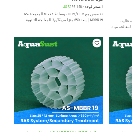
السعر لوحدة:
136-146
US $
تخصيص مع ODM/OEM - وسائط MBBR المدمجة AS-
MBBR19 | سعة 650 مترًا مربعًا/م3 للمعالجة الثانوية
AS-MBBR3 | كفاءة عالية،
استهلاك منخفض للطاقة | حلول OEM/ODM لمعالجة مياه