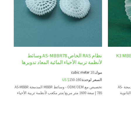
اه الصرف الصناعي مع K3 MBBR
نظام RAS الخاص AS-MBBR78 وسائط
لأنظمة تربية الأحياء المائية المعاد تدويرها
موك:
10
cubic meter
السعر لوحدة:
150-160
US $
تخصيص مع ODM/OEM - وسائط MBBR المدمجة AS-
تخصيص مع ODM/OEM - وسائط MBBR المدمجة AS-MBBR
78S | سعة 1600 متر مربع/متر مكعب لأنظمة تربية الأحياء
المائية الدائرية