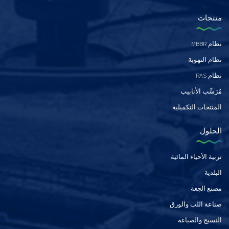
منتجات
نظام MBBR
نظام التهوية
نظام RAS
مُرَسِّب الأنابيب
المنتجات التكميلية
الحلول
تربية الأحياء المائية
البلدية
مصنع الجعة
صناعة اللب والورق
النسيج والصباغة