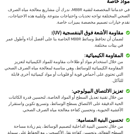
مواد خاصة
في خدماتنا المخصصة لتقنية MBBR، ندرك أن مشاريع معالجة مياه الصرف
الصحي المختلفة تواجه تحديات واحتياجات متنوعة. ولتلبية هذه الاحتياجات،
نقدم خيارات تصميم مخصصة بميزات خاصة.
مقاومة الأشعة فوق البنفسجية (UV):
لضمان أن تحافظ وسائط MBBR الخاصة بنا على أفضل أداء وأطول عمر
في بيئات مختلفة.
المقاومة الكيميائية:
من خلال استخدام مواد أو طلاءات مقاومة للمواد الكيميائية لتعزيز
المقاومة الكيميائية للوسائط، وهي مناسبة لمعالجة مياه الصرف الصحي
التي تحتوي على أحماض قوية أو قلويات أو مواد كيميائية أخرى قابلة
للتآكل.
تعزيز الالتصاق البيولوجي:
من خلال تقنية تعديل السطح أو المواد الخاصة، لتحسين قدرة الكائنات
الحية الدقيقة على الالتصاق بسطح الوسائط، وتسريع تكوين واستقرار
الأغشية الحيوية، وتحسين كفاءة معالجة مياه الصرف الصحي.
تحسين البنية المسامية:
من خلال تحسين البنية الداخلية لتصميم الوسائط، يتم زيادة مساحة
السطح الفعالة، وتحسين كفاءة نقل الأكسجين، مع الحفاظ على سيولة