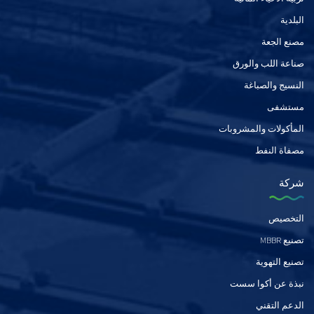
البلدية
مصنع الجعة
صناعة اللب والورق
النسيج والصباغة
مستشفى
المأكولات والمشروبات
مصفاة النفط
شركة
التخصيص
تصنيع MBBR
تصنيع التهوية
نبذة عن أكوا سست
الدعم التقني