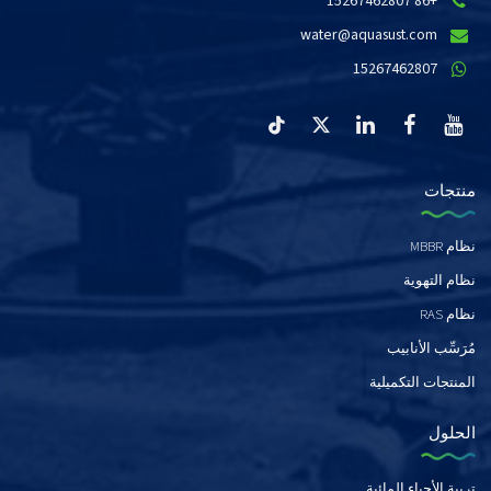
+86 15267462807
water@aquasust.com
15267462807
منتجات
نظام MBBR
نظام التهوية
نظام RAS
مُرَسِّب الأنابيب
المنتجات التكميلية
الحلول
تربية الأحياء المائية