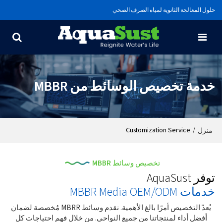
حلول المعالجة الثانوية لمياه الصرف الصحي
خدمة تخصيص الوسائط من MBBR
Customization Service
/
منزل
تخصيص وسائط MBBR
توفر AquaSust
خدمات MBBR Media OEM/ODM
يُعدّ التخصيص أمرًا بالغ الأهمية. نقدم وسائط MBRR مُخصصة لضمان
أفضل أداء لمنتجاتنا من جميع النواحي. من خلال فهم احتياجات كل