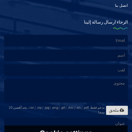
اتصل بنا
الرجاء ارسال رسالة إلينا
يدعم فقط .rar / .zip / .jpg / .png / .gif / .doc / .xls / .pdf ، بحد أقصى 20
ملحق
ميجا