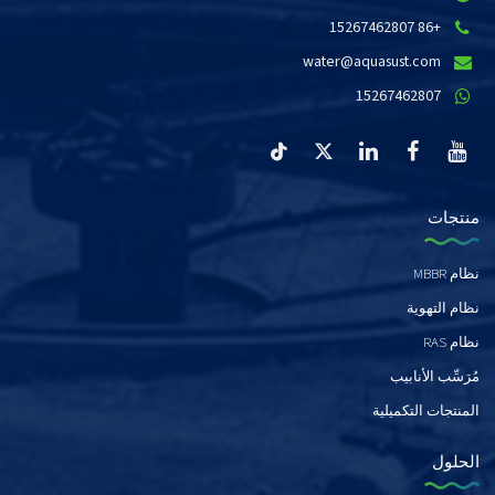
+86 15267462807
water@aquasust.com
15267462807
منتجات
نظام MBBR
نظام التهوية
نظام RAS
مُرَسِّب الأنابيب
المنتجات التكميلية
الحلول