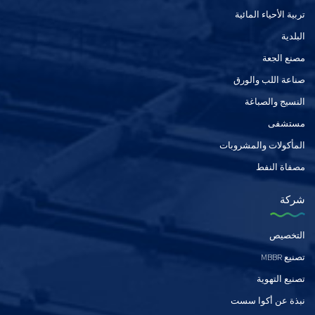
تربية الأحياء المائية
البلدية
مصنع الجعة
صناعة اللب والورق
النسيج والصباغة
مستشفى
المأكولات والمشروبات
مصفاة النفط
شركة
التخصيص
تصنيع MBBR
تصنيع التهوية
نبذة عن أكوا سست