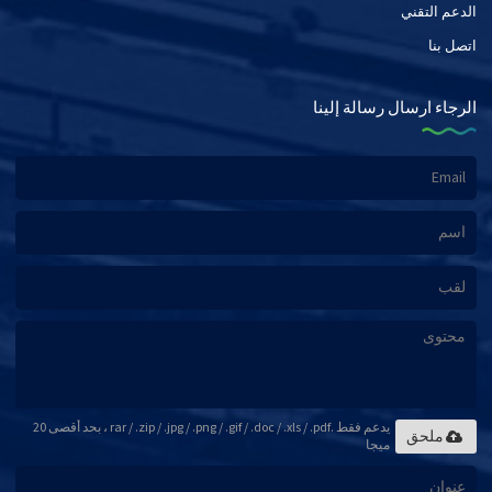
الدعم التقني
اتصل بنا
الرجاء ارسال رسالة إلينا
يدعم فقط .rar / .zip / .jpg / .png / .gif / .doc / .xls / .pdf ، بحد أقصى 20
ملحق
ميجا