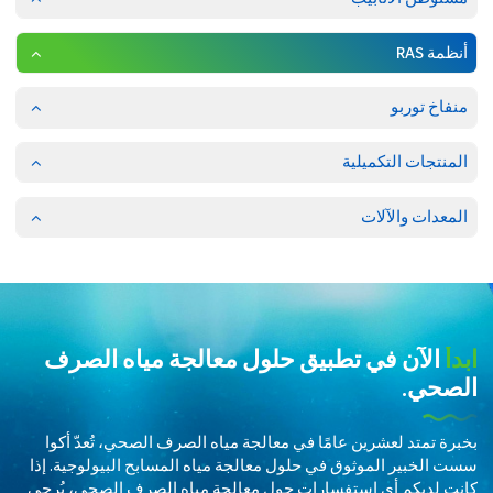
أنظمة RAS
منفاخ توربو
المنتجات التكميلية
المعدات والآلات
ابدأ
الآن في تطبيق حلول معالجة مياه الصرف
الصحي.
بخبرة تمتد لعشرين عامًا في معالجة مياه الصرف الصحي، تُعدّ أكوا
سست الخبير الموثوق في حلول معالجة مياه المسابح البيولوجية. إذا
كانت لديكم أي استفسارات حول معالجة مياه الصرف الصحي، يُرجى