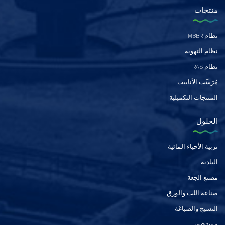
منتجات
نظام MBBR
نظام التهوية
نظام RAS
مُرَسِّب الأنابيب
المنتجات التكميلية
الحلول
تربية الأحياء المائية
البلدية
مصنع الجعة
صناعة اللب والورق
النسيج والصباغة
مستشفى