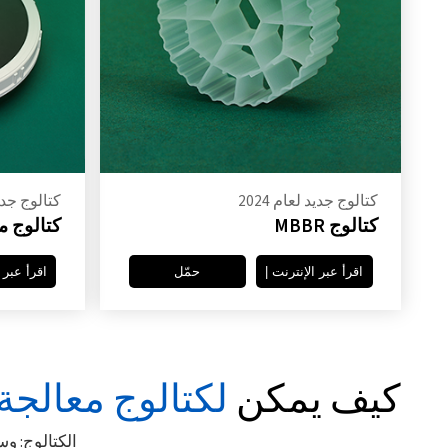
كتالوج جديد لعام 2024
كتالوج جديد 
كتالوج MBBR
كتالوج 
اقرأ عبر الإنترنت |
حمّل
اقرأ عبر ا
كيف يمكن
لكتالوج معالجة 
الكتالوج: وسائط MBBR، موزع قرصي، موزع أنبوبي، جهاز ترسيب