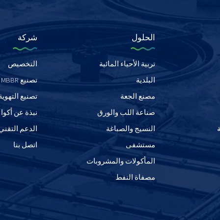
الحلول
شركة
تربية الأحياء المائية
التخصيص
البلدية
تصنيع MBBR
مصنع الجعة
تصنيع التهوية
صناعة اللب والورق
نبذة عن أكو
النسيج والصباغة
الدعم التقني
مستشفى
اتصل بنا
المأكولات والمشروبات
مصفاة النفط