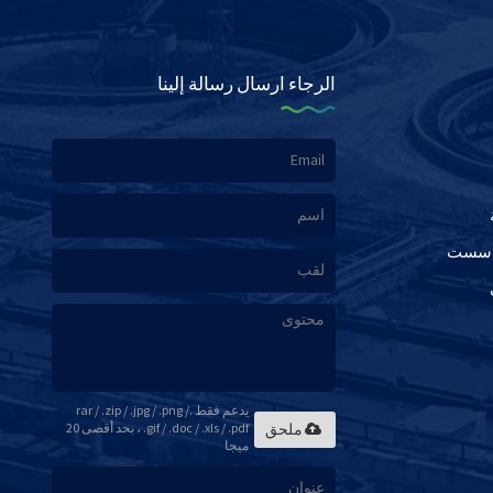
الرجاء ارسال رسالة إلينا
ا سست
يدعم فقط .rar / .zip / .jpg / .png /
.gif / .doc / .xls / .pdf ، بحد أقصى 20
ملحق
ميجا