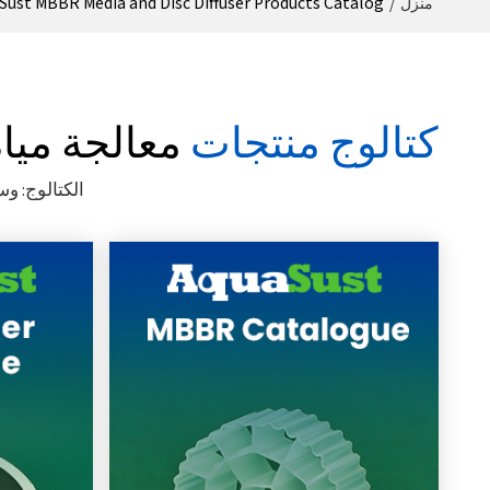
Sust MBBR Media and Disc Diffuser Products Catalog
/
منزل
كتالوج منتجات
معالجة مي
الكتالوج: وسائط MBBR، موزع قرصي، موزع أنبوبي، جهاز ترسيب