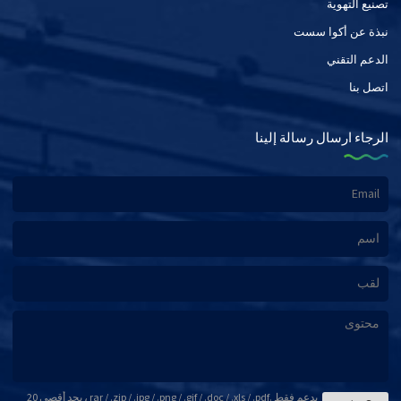
تصنيع التهوية
نبذة عن أكوا سست
الدعم التقني
اتصل بنا
الرجاء ارسال رسالة إلينا
يدعم فقط .rar / .zip / .jpg / .png / .gif / .doc / .xls / .pdf ، بحد أقصى 20