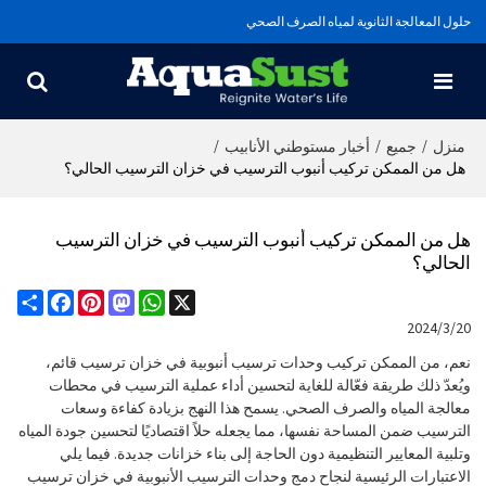
حلول المعالجة الثانوية لمياه الصرف الصحي
/
/
/
منزل
جميع
أخبار مستوطني الأنابيب
هل من الممكن تركيب أنبوب الترسيب في خزان الترسيب الحالي؟
هل من الممكن تركيب أنبوب الترسيب في خزان الترسيب
الحالي؟
Share
Facebook
Pinterest
Mastodon
WhatsApp
X
2024/3/20
نعم، من الممكن تركيب وحدات ترسيب أنبوبية في خزان ترسيب قائم،
ويُعدّ ذلك طريقة فعّالة للغاية لتحسين أداء عملية الترسيب في محطات
معالجة المياه والصرف الصحي. يسمح هذا النهج بزيادة كفاءة وسعات
الترسيب ضمن المساحة نفسها، مما يجعله حلاً اقتصاديًا لتحسين جودة المياه
وتلبية المعايير التنظيمية دون الحاجة إلى بناء خزانات جديدة. فيما يلي
الاعتبارات الرئيسية لنجاح دمج وحدات الترسيب الأنبوبية في خزان ترسيب