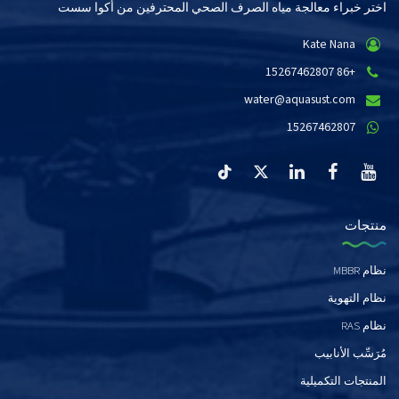
اختر خبراء معالجة مياه الصرف الصحي المحترفين من أكوا سست
Kate Nana
+86 15267462807
water@aquasust.com
15267462807
منتجات
نظام MBBR
نظام التهوية
نظام RAS
مُرَسِّب الأنابيب
المنتجات التكميلية