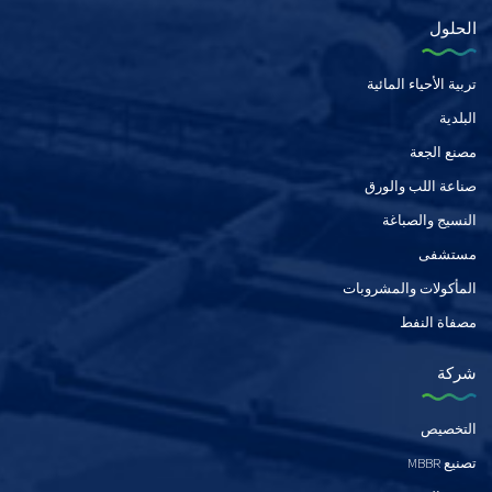
الحلول
تربية الأحياء المائية
البلدية
مصنع الجعة
صناعة اللب والورق
النسيج والصباغة
مستشفى
المأكولات والمشروبات
مصفاة النفط
شركة
التخصيص
تصنيع MBBR