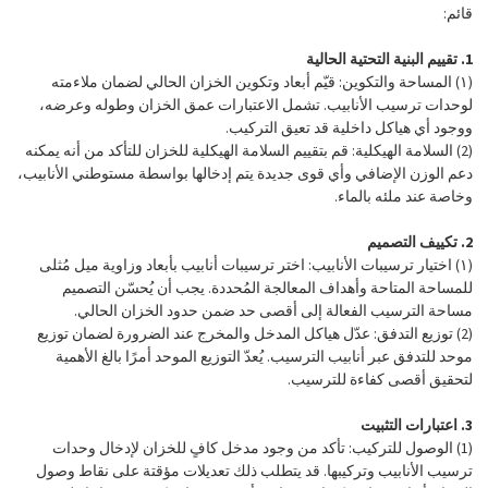
قائم:
1. تقييم البنية التحتية الحالية
(١) المساحة والتكوين: قيّم أبعاد وتكوين الخزان الحالي لضمان ملاءمته
لوحدات ترسيب الأنابيب. تشمل الاعتبارات عمق الخزان وطوله وعرضه،
ووجود أي هياكل داخلية قد تعيق التركيب.
(2)
السلامة الهيكلية: قم بتقييم السلامة الهيكلية للخزان للتأكد من أنه يمكنه
دعم الوزن الإضافي وأي قوى جديدة يتم إدخالها بواسطة مستوطني الأنابيب،
وخاصة عند ملئه بالماء.
2. تكييف التصميم
(١)
اختيار ترسيبات الأنابيب: اختر ترسيبات أنابيب بأبعاد وزاوية ميل مُثلى
للمساحة المتاحة وأهداف المعالجة المُحددة. يجب أن يُحسّن التصميم
مساحة الترسيب الفعالة إلى أقصى حد ضمن حدود الخزان الحالي.
(2)
توزيع التدفق: عدّل هياكل المدخل والمخرج عند الضرورة لضمان توزيع
موحد للتدفق عبر أنابيب الترسيب. يُعدّ التوزيع الموحد أمرًا بالغ الأهمية
لتحقيق أقصى كفاءة للترسيب.
3. اعتبارات التثبيت
(1)
الوصول للتركيب: تأكد من وجود مدخل كافٍ للخزان لإدخال وحدات
ترسيب الأنابيب وتركيبها. قد يتطلب ذلك تعديلات مؤقتة على نقاط وصول