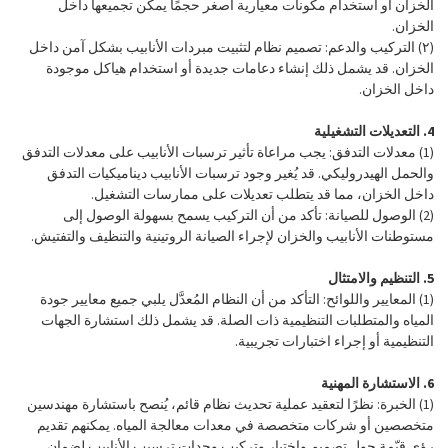
الخزان أو استخدام مكونات معيارية أصغر حجمًا يمكن تجميعها داخل
الخزان.
(٢)
التركيب والدعم: تصميم نظام لتثبيت مبردات الأنابيب بشكل آمن داخل
الخزان. قد يشمل ذلك إنشاء دعامات جديدة أو استخدام هياكل موجودة
داخل الخزان.
4. التعديلات التشغيلية
(1)
معدلات التدفق: يجب مراعاة تأثير ترسبات الأنابيب على معدلات التدفق
والحمل الهيدروليكي. قد يُغير وجود ترسبات الأنابيب ديناميكيات التدفق
داخل الخزان، مما قد يتطلب تعديلات على ممارسات التشغيل.
(2)
الوصول للصيانة: تأكد من أن التركيب يسمح بسهولة الوصول إلى
مستوطنات الأنابيب والخزان لإجراء الصيانة الروتينية والتنظيف والتفتيش.
5. التنظيم والامتثال
(1)
المعايير واللوائح: التأكد من أن النظام المُعدَّل يلبي جميع معايير جودة
المياه والمتطلبات التنظيمية ذات الصلة. قد يشمل ذلك استشارة الجهات
التنظيمية أو إجراء اختبارات تجريبية.
6. الاستشارة المهنية
(1)
الخبرة: نظرًا لتعقيد عملية تحديث نظام قائم، يُنصح باستشارة مهندسين
متخصصين أو شركات متخصصة في معدات معالجة المياه. يمكنهم تقديم
رؤى قيّمة حول تصميم واختيار وتركيب وحدات ترسيب الأنابيب لضمان