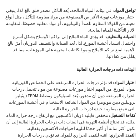
توافق المواد:
في بيئات المياه المالحة، يُعد التآكل مصدر قلق بالغ. لذا، ينبغي
اختيار موزعات تهوية الأقراص المصنوعة من مواد مقاومة للتآكل، مثل أنواع
معينة من الفولاذ المقاوم للصدأ والتيتانيوم، أو مواد مطلية خصيصًا، لمقاومة
الآثار التآكلية للمياه المالحة.
الصيانة والتنظيف:
قد يؤدي الماء المالح إلى تراكم الأوساخ بشكل أسرع
واحتمال انسداد أغشية الموزع. لذا، تُعد الصيانة والتنظيف الدوريان أمرًا بالغ
الأهمية لمنع تراكم الأملاح ونمو الكائنات البحرية على الموزعات، مما قد
يقلل من كفاءتها.
البيئات ذات درجات الحرارة العالية
اختيار المواد:
قد تؤثر درجات الحرارة المرتفعة على الخصائص الفيزيائية
لمواد الموزع. من المهم اختيار موزعات مصنوعة من مواد تتحمل درجات
الحرارة المرتفعة دون أن تتدهور. يُعد السيليكون ومطاط EPDM (إيثيلين
بروبيلين ديين مونومر) من المواد الشائعة الاستخدام في أغشية الموزعات
التي تتمتع بمقاومة جيدة لدرجات الحرارة العالية.
كفاءة التشغيل:
تنخفض قابلية ذوبان الأكسجين مع ارتفاع درجة حرارة الماء.
لذلك، قد تحتاج أنظمة التهوية في البيئات ذات درجات الحرارة العالية إلى أن
تكون أكثر متانة أو أكبر حجمًا لتلبية احتياجات الأكسجين بفعالية.
التمدد الحراري:
انتبه للتمدد الحراري للمواد. قد تؤدي درجات الحرارة