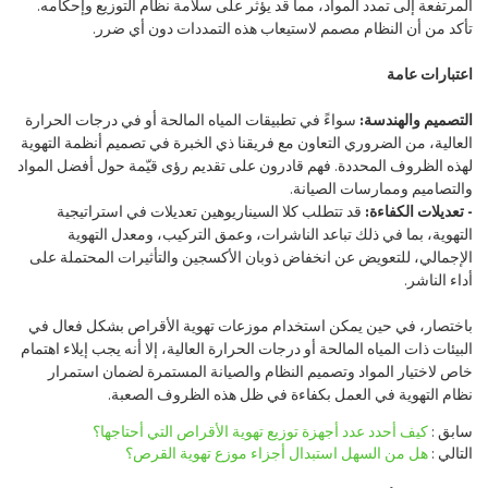
المرتفعة إلى تمدد المواد، مما قد يؤثر على سلامة نظام التوزيع وإحكامه.
تأكد من أن النظام مصمم لاستيعاب هذه التمددات دون أي ضرر.
اعتبارات عامة
التصميم والهندسة:
سواءً في تطبيقات المياه المالحة أو في درجات الحرارة
العالية، من الضروري التعاون مع فريقنا ذي الخبرة في تصميم أنظمة التهوية
لهذه الظروف المحددة. فهم قادرون على تقديم رؤى قيّمة حول أفضل المواد
والتصاميم وممارسات الصيانة.
- تعديلات الكفاءة:
قد تتطلب كلا السيناريوهين تعديلات في استراتيجية
التهوية، بما في ذلك تباعد الناشرات، وعمق التركيب، ومعدل التهوية
الإجمالي، للتعويض عن انخفاض ذوبان الأكسجين والتأثيرات المحتملة على
أداء الناشر.
باختصار، في حين يمكن استخدام موزعات تهوية الأقراص بشكل فعال في
البيئات ذات المياه المالحة أو درجات الحرارة العالية، إلا أنه يجب إيلاء اهتمام
خاص لاختيار المواد وتصميم النظام والصيانة المستمرة لضمان استمرار
نظام التهوية في العمل بكفاءة في ظل هذه الظروف الصعبة.
سابق
كيف أحدد عدد أجهزة توزيع تهوية الأقراص التي أحتاجها؟
التالي
هل من السهل استبدال أجزاء موزع تهوية القرص؟