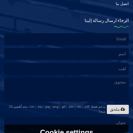
اتصل بنا
الرجاء ارسال رسالة إلينا
يدعم فقط .rar / .zip / .jpg / .png / .gif / .doc / .xls / .pdf ، بحد أقصى 20
ملحق
ميجا
Cookie settings