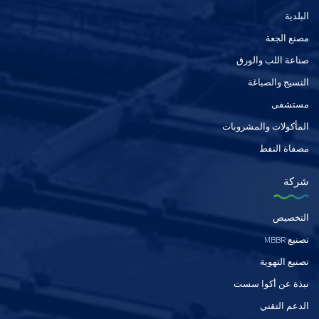
البلدية
مصنع الجعة
صناعة اللب والورق
النسيج والصباغة
مستشفى
المأكولات والمشروبات
مصفاة النفط
شركة
التخصيص
تصنيع MBBR
تصنيع التهوية
نبذة عن أكوا سست
الدعم التقني