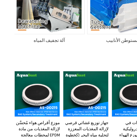
ستوطن الأنابيب
آلة تجفيف المياه
ات في
جهاز توزيع غشائي قرصي
موزع أقراص هواء مُحسَّن
دروليكية
لإزالة المغذيات المعززة
لإزالة المغذيات من مادة
زع الهواء
لتحلية مياه البحر (كخطوة
EPDM لمحطات معالجة