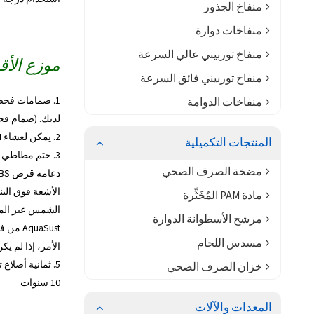
منفاخ الجذور
منفاخات دوارة
منفاخ توربيني عالي السرعة
موزع الأقراص 
منفاخ توربيني فائق السرعة
1. صمامات فحص
منفاخات الدوامة
لديك. (صمام فحص الغشاء A وصما
2. يمكن لغشاء Juntai EPDM عالي الجودة ضمان عمر خدمة أطول.
المنتجات التكميلية
3. ختم مطاطي متين على شكل حلقة، ملحقات عالية الجودة، متينة.
مضخة الصرف الصحي
الأشعة فوق البن
مادة PAM المُخَثِّرة
مرشح الأسطوانة الدوارة
مسدس اللحام
الأمر، إذا لم يك
خزان الصرف الصحي
10 سنوات
المعدات والآلات