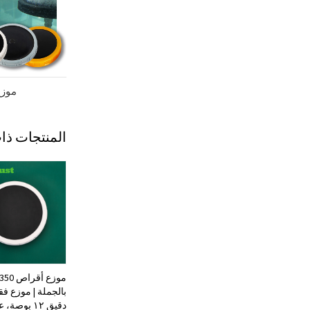
موزع
المنتجات ذا
موزع أق
بالجملة | موزع ف
دقيق ١٢ بوصة،