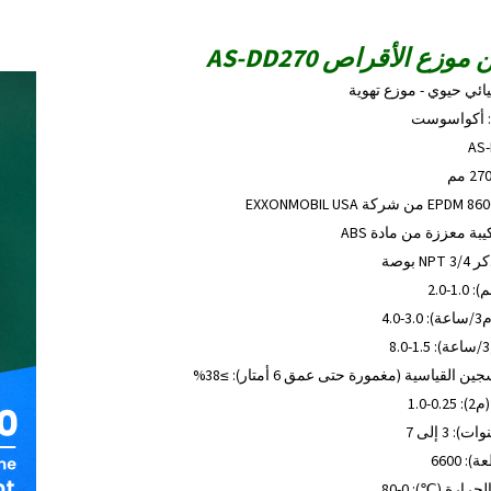
زع الأقراص AS-DD270
يائي حيوي - موزع تهوية
ة: أكواسوست
بة معززة من مادة ABS
بوصة
-2.0
4.
القياسية (مغمورة حتى عمق 6 أمتار): ≥38%
1.0
 3 إلى 7
 6600
ارة (℃): 0-80