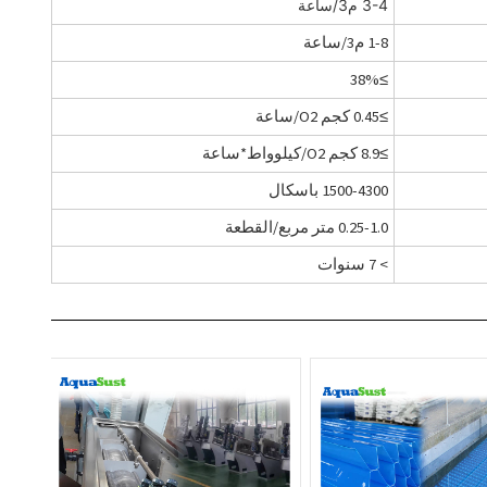
3-4 م3/ساعة
1-8 م3/ساعة
≥38%
≥0.45 كجم O2/ساعة
≥8.9 كجم O2/كيلوواط*ساعة
1500-4300 باسكال
0.25-1.0 متر مربع/القطعة
> 7 سنوات