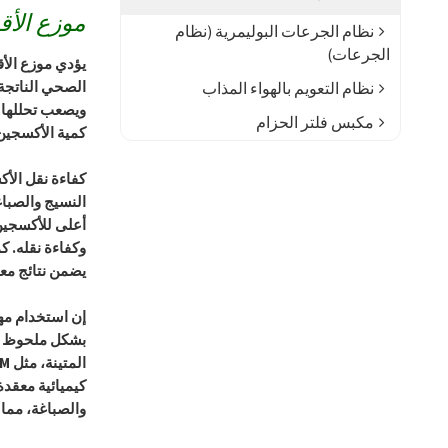
موزع الأقراص 
نظام الجرعات البوليمرية (نظام
الجرعات)
الصحي الناتجة 
نظام التعويم بالهواء المذاب
ويصعب تحللها ب
مكبس فلتر الحزام
كمية الأكسجين 
كفاءة نقل الأك
النسيج والصباغ
أعلى للأكسجين 
وكفاءة نقله. ك
يضمن نتائج مع
إن استخدام مه
بشكل ملحوظ فحس
كيميائية معقدة
والصباغة، مما 