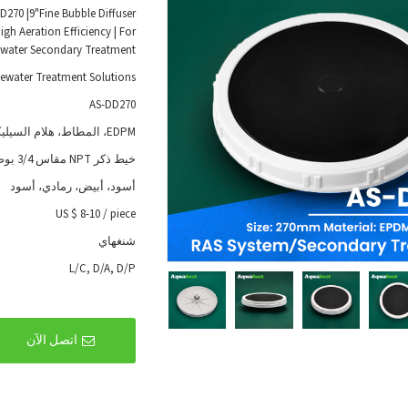
D270 |9"Fine Bubble Diffuser
gh Aeration Efficiency | For
ewater Secondary Treatment
ewater Treatment Solutions
AS-DD270
EDPM، المطاط، هلام السيليكا
خيط ذكر NPT مقاس 3/4 بوصة
أسود، أبيض، رمادي، أسود
US $ 8-10
/
piece
شنغهاي
L/C, D/A, D/P
اتصل الآن