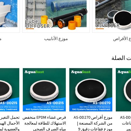
 الأقراص
موزع الأنابيب
م
ت الصلة
راص AS-DD350
موزع أقراص AS-DD270
قرص غشاء EPDM منخفض
تحمل التغير
قاعات
من الشركة المصنعة |
الاستهلاك للطاقة لمعالجة
الأحمال الهي
 عمر
موزع فقاعات دقيق 9
مياه الصرف الصحي
والعضوية لمو