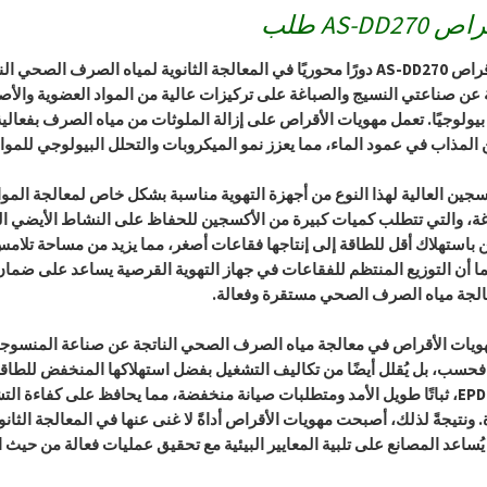
AS-DD270
طلب
يؤدي موزع الأقراص AS-DD270 دورًا محوريًا في المعالجة الثانوية لمياه
عن صناعتي النسيج والصباغة على تركيزات عالية من المواد العضوية والأصبا
يولوجيًا. تعمل مهويات الأقراص على إزالة الملوثات من مياه الصرف بفعالي
المذاب في عمود الماء، مما يعزز نمو الميكروبات والتحلل البيولوجي للمواد
سجين العالية لهذا النوع من أجهزة التهوية مناسبة بشكل خاص لمعالجة ال
ة، والتي تتطلب كميات كبيرة من الأكسجين للحفاظ على النشاط الأيضي الم
باستهلاك أقل للطاقة إلى إنتاجها فقاعات أصغر، مما يزيد من مساحة تلامس 
ما أن التوزيع المنتظم للفقاعات في جهاز التهوية القرصية يساعد على ضما
الجة مياه الصرف الصحي مستقرة وفعالة.
ويات الأقراص في معالجة مياه الصرف الصحي الناتجة عن صناعة المنسوجات
ب، بل يُقلل أيضًا من تكاليف التشغيل بفضل استهلاكها المنخفض للطاقة ومت
المتينة، مثل EPDM، ثباتًا طويل الأمد ومتطلبات صيانة منخفضة، مما يحافظ على
. ونتيجةً لذلك، أصبحت مهويات الأقراص أداةً لا غنى عنها في المعالجة ال
يُساعد المصانع على تلبية المعايير البيئية مع تحقيق عمليات فعالة من حيث ا