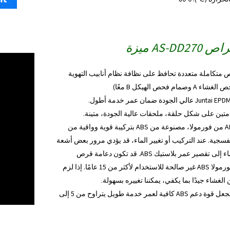
AS-DD270
ميزة
 متكاملة متعددة تحافظ على نظافة نظام أنابيب التهوية
م فحص الهيكل B معًا)
دعامة قرص ABS من فورمولا، مصنوعة من ABS بتركيبة قوية وواقية من
فسجية. عند التركيب أو تغيير الماء، قد يؤدي مرور بعض أشعة
الشمس عبر الماء إلى تقصير عمر بلاستيك ABS. قد تكون دعامة قرص
AquaSust من فورمولا ABS غير صالحة للاستخدام لأكثر من 15 عامًا. إذا لزم
ن الغشاء جيدًا بما يكفي، يمكننا تغييره بسهولة.
5. ثمانية أضلاع تجعل قوة دعم ABS كافية لعمر خدمة طويل يتراوح من 5 إلى