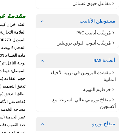
مفاعل حيوي غشائي
مقدمة عن مو
مستوطن الأنابيب
الفئة: خزان كيم
العلامة التجاري
مُرسِّب أنابيب PVC
الموديل: AS-DD270
مُرسِّب أنبوب البولي بروبيلين
الحجم: 9 بوصة 270 مم
مادة الغشاء: EPDM 8600N من شركة EXXONMOBIL USA
أنظمة RAS
لوحة الناقل: تركي
الموصل: خيط ذكر NPT 3/4 
مقشدة البروتين في تربية الأحياء
حجم الفقاعة (مم): 1.0
المائية
تدفق التصميم (م3/ساعة): 3.0-0
خرطوم التهوية
نطاق التدفق (م3/ساعة): 1.5-8.0
منفاخ توربيني عالي السرعة مع
كفاءة نقل الأكسجين 
أكسجين
مساحة الخدمة (م2): 0.25-
عمر الخدمة (سنوات):
منفاخ توربو
عدد الثقوب (قطعة):
استخدام درجة الحر