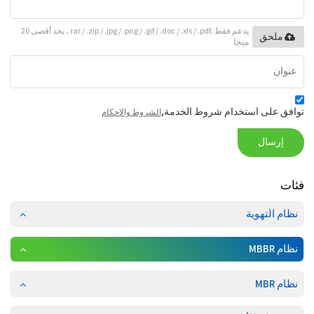
يدعم فقط .rar / .zip / .jpg / .png / .gif / .doc / .xls / .pdf ، بحد أقصى 20
ملحق
ميجا
توافق على استخدام شروط الخدمة,
الشروط والاحكام
إرسال
فئات
نظام التهوية
نظام MBBR
نظام MBR