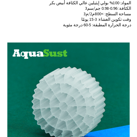
المواد: 100% بولي إيثيلين عالي الكثافة أبيض بكر
الكثافة: 0.96-0.98 جم/سم3
مساحة السطح: >800م2/م3
وقت تكوين الغشاء: 3-15 يومًا
درجة الحرارة المطبقة: 5-60 درجة مئوية