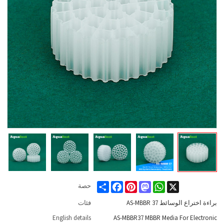
Share
Facebook
Pinterest
Mastodon
WhatsApp
X
حصة
براءة اختراع الوسائط AS-MBBR 37
فئات
English details
AS-MBBR37 MBBR Media For Electronic