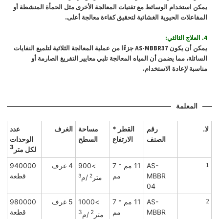
يمكن استخدام الوسائط مع تقنيات المعالجة الأخرى مثل الحمأة المنشطة أو
المفاعلات الحيوية الغشائية لتحقيق كفاءة معالجة أعلى.
4. العلاج الثالثي:
يمكن أن يكون AS-MBBR37 جزءًا من عملية المعالجة الثلاثية لتلميع النفايات
السائلة، مما يضمن أن المياه المعالجة تلبي معايير التفريغ الصارمة أو
مناسبة لإعادة الاستخدام.
المعلمة
لا.
رقم
القطر *
مساحة
الغرف
عدد
الصنف
الارتفاع
السطح
الوحدات
3
لكل متر
1
AS-
11 مم * 7
>900
4 غرف
940000
MBBR
مم
قطعة
3
2
متر
/م
04
2
AS-
11 مم * 7
>1000
5 غرف
980000
MBBR
مم
قطعة
3
2
متر
/م