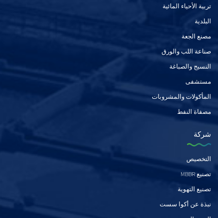
تربية الأحياء المائية
البلدية
مصنع الجعة
صناعة اللب والورق
النسيج والصباغة
مستشفى
المأكولات والمشروبات
مصفاة النفط
شركة
التخصيص
تصنيع MBBR
تصنيع التهوية
نبذة عن أكوا سست