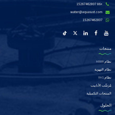
+86 15267462807
water@aquasust.com
15267462807
منتجات
نظام MBBR
نظام التهوية
نظام RAS
مُرَسِّب الأنابيب
المنتجات التكميلية
الحلول