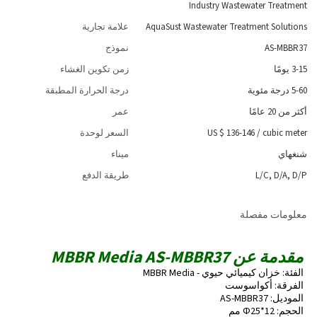
Industry Wastewater Treatment
AquaSust Wastewater Treatment Solutions
علامة تجارية
AS-MBBR37
نموذج
3-15 يومًا
زمن تكوين الغشاء
5-60 درجة مئوية
درجة الحرارة المطبقة
أكثر من 20 عامًا
عمر
cubic meter
/
US $ 136-146
السعر لوحدة
شنغهاي
ميناء
L/C, D/A, D/P
طريقة الدفع
معلومات مفصلة
مقدمة عن MBBR Media AS-MBBR37
الفئة: خزان كيميائي حيوي - MBBR Media
الفرقة: أكواسوست
الموديل: AS-MBBR37
الحجم: Φ25*12 مم