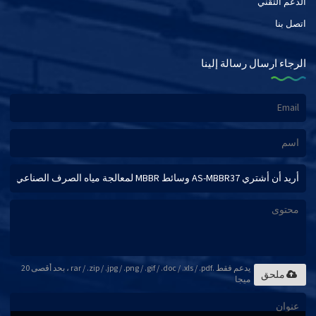
الدعم التقني
اتصل بنا
الرجاء ارسال رسالة إلينا
يدعم فقط .rar / .zip / .jpg / .png / .gif / .doc / .xls / .pdf ، بحد أقصى 20
ملحق
ميجا