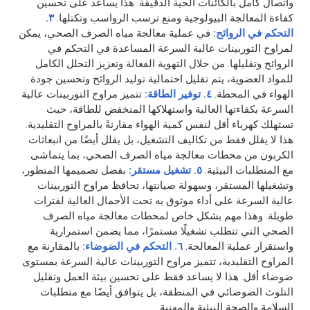
واتصال كامل بالكائنات الحية الدقيقة. هذا يساعد على تحسين
كفاءة المعالجة البيولوجية ومنع ترسب الرواسب وتكتلها.
٣.
التحكم في الروائح:
في عملية معالجة مياه الصرف الصحي، يمكن
لمراوح التوربينات عالية السرعة المساعدة في التحكم في
الروائح وتقليلها. من خلال التهوية الفعالة وتعزيز التحلل الكامل
للمواد العضوية، يتم تقليل احتمالية توليد الروائح وتحسين جودة
الهواء في المحطة.
٤. توفير الطاقة:
تتميز مراوح التوربينات عالية
السرعة بكفاءتها العالية واستهلاكها المنخفض للطاقة، حيث
تستهلك كهرباء أقل لنفس كمية الهواء مقارنةً بالمراوح التقليدية.
هذا لا يقلل فقط من تكاليف التشغيل، بل يقلل أيضًا من انبعاثات
الكربون من محطات معالجة مياه الصرف الصحي، بما يتماشى
مع المتطلبات البيئية.
٥. تشغيل مستقر:
بفضل تصميمها المتطور،
وتشغيلها المستقر، وسهولة صيانتها، تحافظ مراوح التوربينات
عالية السرعة على أداء موثوق به تحت الأحمال العالية لفترات
طويلة. وهذا مهم بشكل خاص لمحطات معالجة مياه الصرف
الصحي التي تتطلب تشغيلًا مستمرًا، مما يضمن استمرارية
واستقرار عملية المعالجة.
٦. التحكم في الضوضاء:
بالمقارنة مع
المراوح التقليدية، تتميز مراوح التوربينات عالية السرعة بمستوى
ضوضاء أقل. هذا لا يساعد فقط على تحسين بيئة العمل وتقليل
التلوث الضوضائي في المنطقة، بل يتوافق أيضًا مع متطلبات
السلامة والصحة البيئية والمهنية.