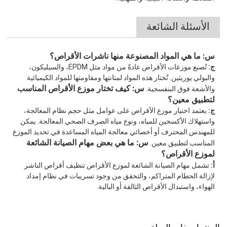
الأسئلة الشائعة
س: ما هي المواد المصنوعة منها ناشرات الأقراص؟
ج:
تُصنع موزعات الأقراص عادةً من مواد مثل EPDM، والسيليكون،
والبولي يوريثين. تُختار هذه المواد لمتانتها ومقاومتها للمواد الكيميائية
س: كيف تختار موزع الأقراص المناسب
والأشعة فوق البنفسجية.
لتطبيق معين؟
ج:
يعتمد اختيار موزع الأقراص على عوامل مثل حجم نظام المعالجة،
واستهلاك الأكسجين للمياه، ونوع مياه الصرف الصحي المعالجة. يمكن
للمهندس المحترف أو أخصائي معالجة المياه المساعدة في تحديد الموزع
س: ما هي بعض مهام الصيانة الشائعة
المناسب لتطبيق معين.
لموزع الأقراص؟
أ:
تشمل مهام الصيانة الشائعة لموزع الأقراص تنظيف أقراص الناشر
لإزالة الحطام المتراكم، والتحقق من وجود تسريبات في نظام إمداد
الهواء، واستبدال الأقراص التالفة أو البالية.