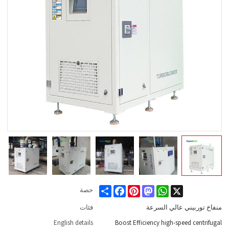
Share
Facebook
Pinterest
Mastodon
WhatsApp
X
حصة
منفاخ توربيني عالي السرعة
فئات
English details
Boost Efficiency high-speed centrifugal