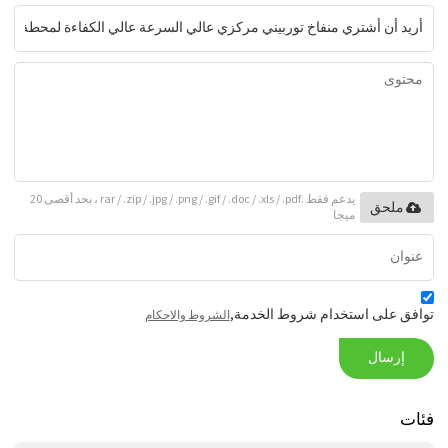
يدعم فقط .rar / .zip / .jpg / .png / .gif / .doc / .xls / .pdf ، بحد أقصى 20
ملحق
ميجا
توافق على استخدام شروط الخدمة,
الشروط والاحكام
إرسال
فئات