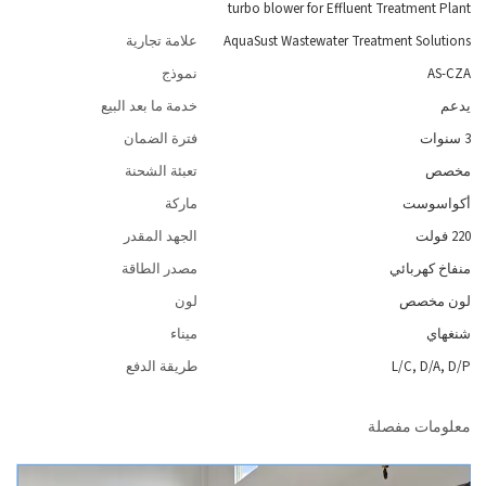
turbo blower for Effluent Treatment Plant
AquaSust Wastewater Treatment Solutions
علامة تجارية
AS-CZA
نموذج
يدعم
خدمة ما بعد البيع
3 سنوات
فترة الضمان
مخصص
تعبئة الشحنة
أكواسوست
ماركة
220 فولت
الجهد المقدر
منفاخ كهربائي
مصدر الطاقة
لون مخصص
لون
شنغهاي
ميناء
L/C, D/A, D/P
طريقة الدفع
معلومات مفصلة