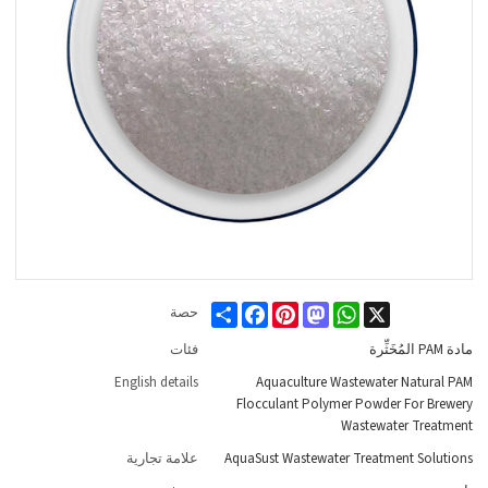
Share
Facebook
Pinterest
Mastodon
WhatsApp
X
حصة
مادة PAM المُخَثِّرة
فئات
English details
Aquaculture Wastewater Natural PAM
Flocculant Polymer Powder For Brewery
Wastewater Treatment
AquaSust Wastewater Treatment Solutions
علامة تجارية