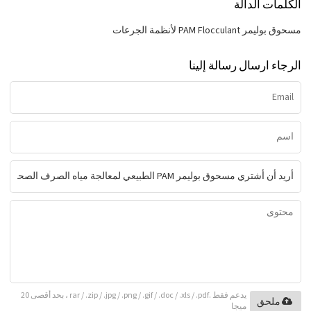
الكلمات الدالة
مسحوق بوليمر PAM Flocculant لأنظمة الجرعات
الرجاء ارسال رسالة إلينا
يدعم فقط .rar / .zip / .jpg / .png / .gif / .doc / .xls / .pdf ، بحد أقصى 20
ملحق
ميجا