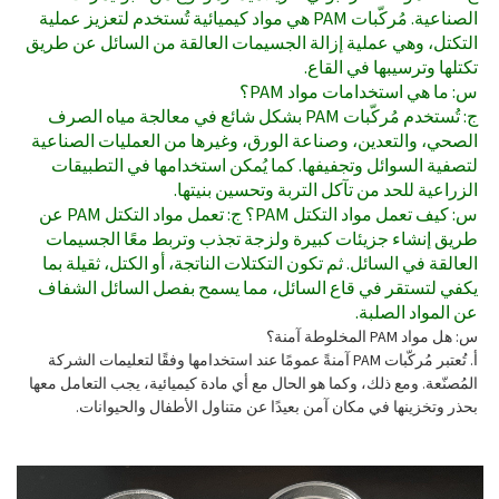
الصناعية. مُركّبات PAM هي مواد كيميائية تُستخدم لتعزيز عملية
التكتل، وهي عملية إزالة الجسيمات العالقة من السائل عن طريق
تكتلها وترسيبها في القاع.
س: ما هي استخدامات مواد PAM؟
ج: تُستخدم مُركّبات PAM بشكل شائع في معالجة مياه الصرف
الصحي، والتعدين، وصناعة الورق، وغيرها من العمليات الصناعية
لتصفية السوائل وتجفيفها. كما يُمكن استخدامها في التطبيقات
الزراعية للحد من تآكل التربة وتحسين بنيتها.
س: كيف تعمل مواد التكتل PAM؟ ج: تعمل مواد التكتل PAM عن
طريق إنشاء جزيئات كبيرة ولزجة تجذب وتربط معًا الجسيمات
العالقة في السائل. ثم تكون التكتلات الناتجة، أو الكتل، ثقيلة بما
يكفي لتستقر في قاع السائل، مما يسمح بفصل السائل الشفاف
عن المواد الصلبة.
س: هل مواد PAM المخلوطة آمنة؟
أ. تُعتبر مُركّبات PAM آمنةً عمومًا عند استخدامها وفقًا لتعليمات الشركة
المُصنّعة. ومع ذلك، وكما هو الحال مع أي مادة كيميائية، يجب التعامل معها
بحذر وتخزينها في مكان آمن بعيدًا عن متناول الأطفال والحيوانات.