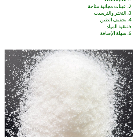
2، عينات مجانية متاحة
3، التخثر والترسيب
4، تجفيف الطين
5.تنقية المياه
6، سهلة الإضافة