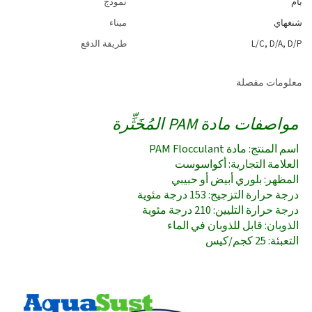
بام
نموذج
شنغهاي
ميناء
L/C, D/A, D/P
طريقة الدفع
معلومات مفصلة
مواصفات مادة PAM المُخَثِّرة
اسم المنتج: مادة PAM Flocculant
العلامة التجارية: أكواسوست
المظهر: بلوري أبيض أو حبيبي
درجة حرارة التزجيج: 153 درجة مئوية
درجة حرارة التليين: 210 درجة مئوية
الذوبان: قابل للذوبان في الماء
التعبئة: 25 كجم/كيس