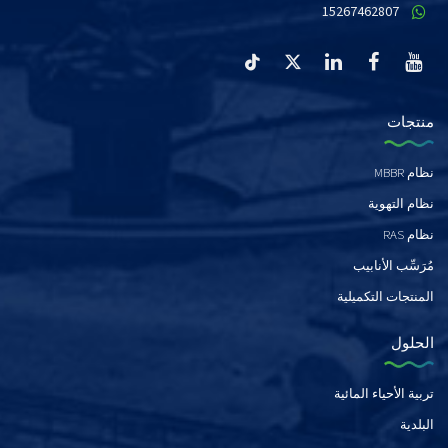
15267462807
منتجات
نظام MBBR
نظام التهوية
نظام RAS
مُرَسِّب الأنابيب
المنتجات التكميلية
الحلول
تربية الأحياء المائية
البلدية