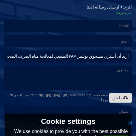
الرجاء ارسال رسالة إلينا
يدعم فقط .rar / .zip / .jpg / .png / .gif / .doc / .xls / .pdf ، بحد أقصى 20
ملحق
ميجا
Cookie settings
توافق على استخدام شروط الخدمة,
الشروط والاحكام
We use cookies to provide you with the best possible