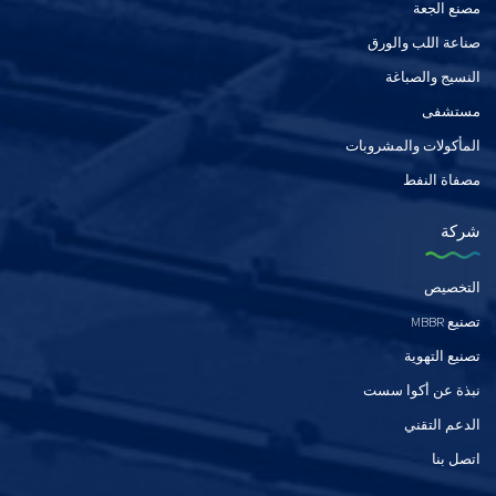
مصنع الجعة
صناعة اللب والورق
النسيج والصباغة
مستشفى
المأكولات والمشروبات
مصفاة النفط
شركة
التخصيص
تصنيع MBBR
تصنيع التهوية
نبذة عن أكوا سست
الدعم التقني
اتصل بنا