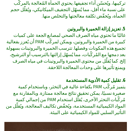
تركيبها، ويُحسّن أداء تجفيفها. يحتوي الحمأة المُعالجة بالمركّب
على نسبة ماء أقل، مما يُسهّل التجفيف الميكانيكي، ويُقلّل حجم
الحمأة، ويُخفّض تكلفة معالجتها والتخلص منها.
5. تعزيز إزالة الخميرة والبروتين
غالبًا ما تحتوي مياه الصرف الصحي لمصانع الجعة على كميات
كبيرة من الخميرة والبروتين، ويمكن لمركّب PAM أن يُعزز بفعالية
تجميع هذه المكونات وفصلها. تترسب الخميرة والبروتينات بسهولة
بعد دمجها مع المُركّبات، مما يُسهّل إزالتها بالترسيب أو الترشيح،
إلخ. كما يُقلّل من محتوى الخميرة والبروتينات في مياه الصرف
ويمنع تأثيرها على وحدات المعالجة اللاحقة.
6. تقليل كمية الأدوية المستخدمة
يتميز مُركّب PAM بكفاءة عالية في التخثر، وباستخدام كمية
صغيرة نسبيًا، يمكن تحقيق نتائج معالجة ممتازة. وبالمقارنة مع
مُركّبات التخثر الأخرى، يُقلّل استخدام PAM من إجمالي كمية
المواد الكيميائية المستخدمة، ويُخفّض تكاليف المعالجة، ويُقلّل من
التأثير السلبي للمواد الكيميائية على البيئة.