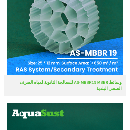
وسائط AS-MBBR19 MBBR للمعالجة الثانوية لمياه الصرف
الصحي البلدية