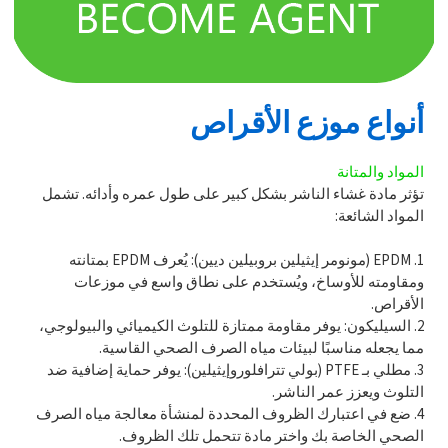
أنواع موزع الأقراص
المواد والمتانة
تؤثر مادة غشاء الناشر بشكل كبير على طول عمره وأدائه. تشمل
المواد الشائعة:
1. EPDM (مونومر إيثيلين بروبيلين ديين): يُعرف EPDM بمتانته
ومقاومته للأوساخ، ويُستخدم على نطاق واسع في موزعات
الأقراص.
2. السيليكون: يوفر مقاومة ممتازة للتلوث الكيميائي والبيولوجي،
مما يجعله مناسبًا لبيئات مياه الصرف الصحي القاسية.
3. مطلي بـ PTFE (بولي تترافلوروإيثيلين): يوفر حماية إضافية ضد
التلوث ويعزز عمر الناشر.
4. ضع في اعتبارك الظروف المحددة لمنشأة معالجة مياه الصرف
الصحي الخاصة بك واختر مادة تتحمل تلك الظروف.