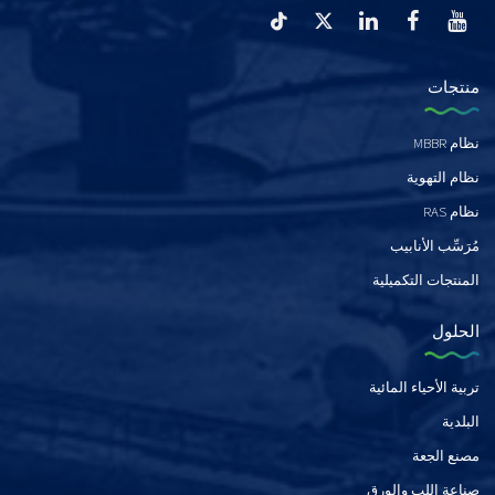
منتجات
نظام MBBR
نظام التهوية
نظام RAS
مُرَسِّب الأنابيب
المنتجات التكميلية
الحلول
تربية الأحياء المائية
البلدية
مصنع الجعة
صناعة اللب والورق