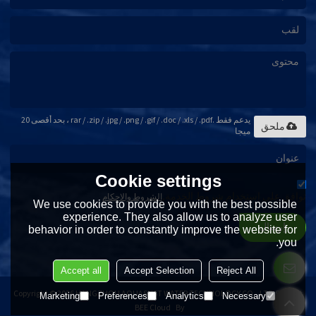
يدعم فقط .rar / .zip / .jpg / .png / .gif / .doc / .xls / .pdf ، بحد أقصى 20
ملحق
ميجا
Cookie settings
توافق على استخدام شروط الخدمة,
الشروط والاحكام
We use cookies to provide you with the best possible
experience. They also allow us to analyze user
إرسال
behavior in order to constantly improve the website for
you.
Accept all
Accept Selection
Reject All
Copyright © 2026
HANGZHOU AQUASUST WATER TECHNOLOGY CO., LTD
Support
Marketing
Preferences
Analytics
Necessary
BEE Cloud
By