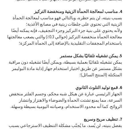
4. مناسب لمعالجة الحمأة الزيتية ومنخفضة التركيز
بسبب بنيته، لن يتم حظره، وبالتالي فهو مناسب لمعالجة الحمأة
الزيتية التي تحتوي على جلطات زيتية في مصانع الأغذية؛
ولأنه يحتوي على بنية جزء التركيز وجزء التجفيف، فإنه يمكنه أيضًا
معالجة الحمأة منخفضة التركيز (حوالي 0.3٪) والتي يصعب معالجتها
باستخدام المجففات التقليدية بالإضافة إلى الحمأة المركزة؛
5. يمكن تشغيله تلقائيًا بشكل مستمر
يمكن تشغيله تلقائيًا بعملية بسيطة، ويمكن أيضًا تشغيله دون مراقبة
بشكل مستمر عن طريق اختيار استخدام جهاز إذابة مادة البوليمر
المتكتلة (المنتج السائل)؛
6. قمع توليد التلوث الثانوي
الجهاز الرئيسي عبارة عن هيكل شبه محكم، وجسم الفلتر منخفض
السرعة، مما يمنع تشتت الحمأة والضوضاء والاهتزاز وانتشار
الروائح. كما أنه محدود الاستخدام، وصيانته اليومية بسيطة وسهلة.
7. تنظيف مريح وسريع
بفضل بنيته، لن يُسد، ما يُجنّب مشكلة التنظيف الاسترجاعي بسبب