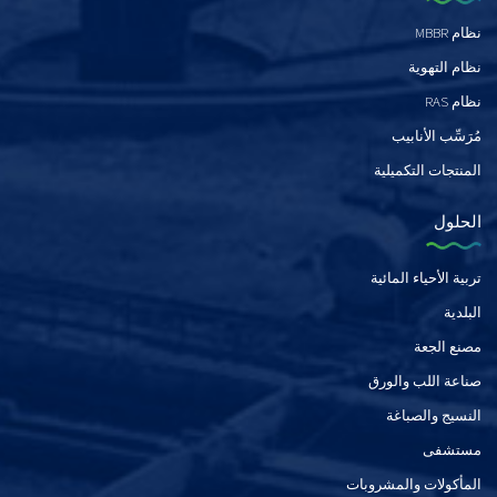
نظام MBBR
نظام التهوية
نظام RAS
مُرَسِّب الأنابيب
المنتجات التكميلية
الحلول
تربية الأحياء المائية
البلدية
مصنع الجعة
صناعة اللب والورق
النسيج والصباغة
مستشفى
المأكولات والمشروبات