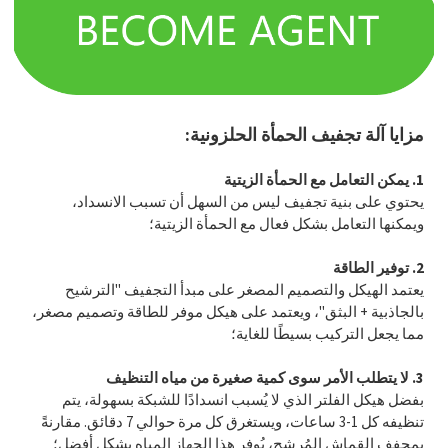
مزايا آلة تجفيف الحمأة الحلزونية:
1. يمكن التعامل مع الحمأة الزيتية
يحتوي على بنية تجفيف ليس من السهل أن تسبب الانسداد،
ويمكنها التعامل بشكل فعال مع الحمأة الزيتية؛
2. توفير الطاقة
يعتمد الهيكل والتصميم المصغر على مبدأ التجفيف "الترشيح
بالجاذبية + البثق"، ويعتمد على هيكل موفر للطاقة وتصميم مصغر،
مما يجعل التركيب بسيطًا للغاية؛
3. لا يتطلب الأمر سوى كمية صغيرة من مياه التنظيف
بفضل هيكل الفلتر الذي لا يُسبب انسدادًا للشبكة بسهولة، يتم
تنظيفه كل 1-3 ساعات، ويستغرق كل مرة حوالي 7 دقائق. مقارنةً
بمجفف القماش المُرشح، يُوفر هذا الجهاز المياه بشكل أفضل؛