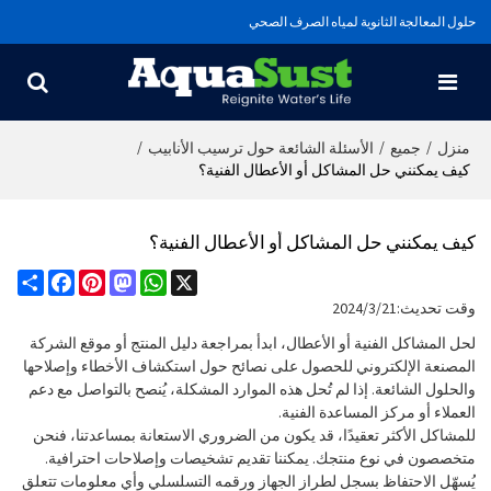
حلول المعالجة الثانوية لمياه الصرف الصحي
/
/
/
منزل
جميع
الأسئلة الشائعة حول ترسيب الأنابيب
كيف يمكنني حل المشاكل أو الأعطال الفنية؟
كيف يمكنني حل المشاكل أو الأعطال الفنية؟
Share
Facebook
Pinterest
Mastodon
WhatsApp
X
وقت تحديث:
2024/3/21
لحل المشاكل الفنية أو الأعطال، ابدأ بمراجعة دليل المنتج أو موقع الشركة
المصنعة الإلكتروني للحصول على نصائح حول استكشاف الأخطاء وإصلاحها
والحلول الشائعة. إذا لم تُحل هذه الموارد المشكلة، يُنصح بالتواصل مع دعم
العملاء أو مركز المساعدة الفنية.
للمشاكل الأكثر تعقيدًا، قد يكون من الضروري الاستعانة بمساعدتنا، فنحن
متخصصون في نوع منتجك. يمكننا تقديم تشخيصات وإصلاحات احترافية.
يُسهّل الاحتفاظ بسجل لطراز الجهاز ورقمه التسلسلي وأي معلومات تتعلق